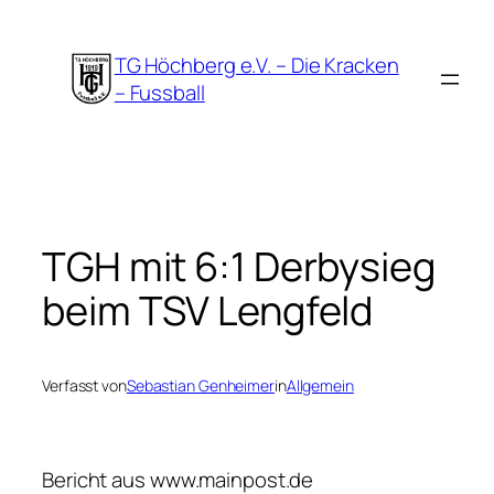
Zum
Inhalt
TG Höchberg e.V. – Die Kracken
springen
– Fussball
TGH mit 6:1 Derbysieg
beim TSV Lengfeld
Verfasst von
Sebastian Genheimer
in
Allgemein
Bericht aus www.mainpost.de