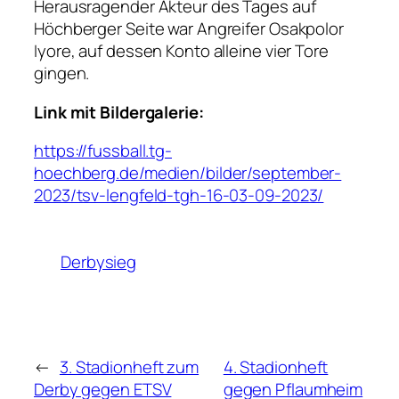
Herausragender Akteur des Tages auf
Höchberger Seite war Angreifer Osakpolor
Iyore, auf dessen Konto alleine vier Tore
gingen.
Link mit Bildergalerie:
https://fussball.tg-
hoechberg.de/medien/bilder/september-
2023/tsv-lengfeld-tgh-16-03-09-2023/
Derbysieg
←
3. Stadionheft zum
4. Stadionheft
Derby gegen ETSV
gegen Pflaumheim