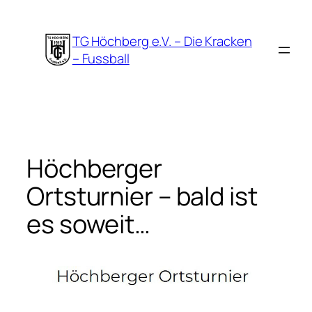
Zum
Inhalt
TG Höchberg e.V. – Die Kracken
springen
– Fussball
Höchberger
Ortsturnier – bald ist
es soweit…