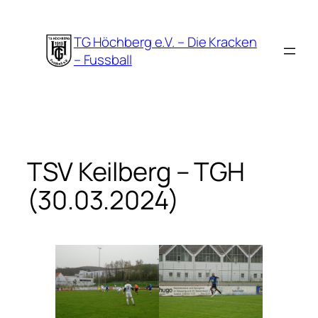
Zum
Inhalt
TG Höchberg e.V. – Die Kracken
springen
– Fussball
TSV Keilberg – TGH
(30.03.2024)