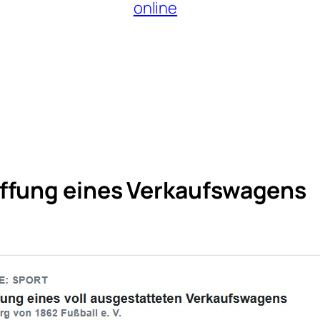
online
affung eines Verkaufswagens