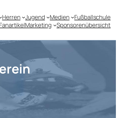
Herren
Jugend
Medien
Fußballschule
Fanartikel
Marketing
Sponsorenübersicht
erein