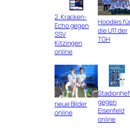
2. Kracken-
Hoodies fü
Echo gegen
die U11 der
SSV
TGH
Kitzingen
online
Stadionhef
gegen
neue Bilder
Elsenfeld
online
online