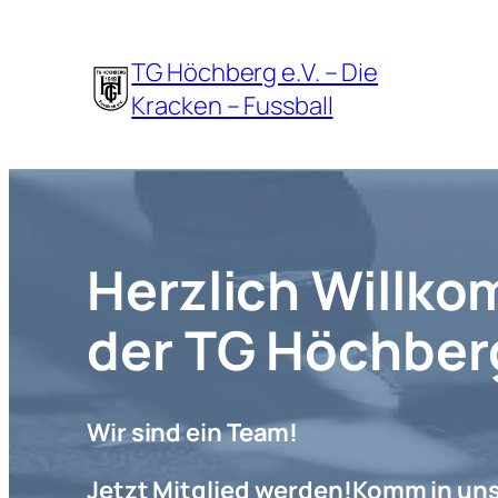
Zum
Inhalt
TG Höchberg e.V. – Die
springen
Kracken – Fussball
Herzlich Willko
der TG Höchber
Wir sind ein Team!
Jetzt Mitglied werden!
Komm in un