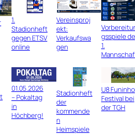
1.
Vereinsproj
r
Vorbereitu
Stadionheft
ekt:
gsspiele de
gegen ETSV
Verkaufswa
1.
online
gen
Mannschaf
01.05.2026
U8 Funinho
Stadionheft
t
– Pokaltag
Festival bei
der
in
der TGH
kommende
Höchberg!
n
Heimspiele