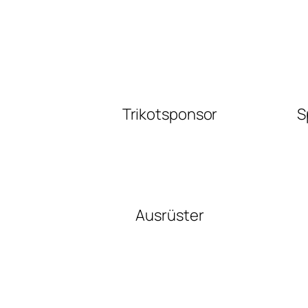
Trikotsponsor
S
Ausrüster