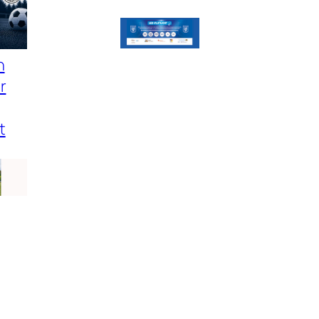
n
r
t