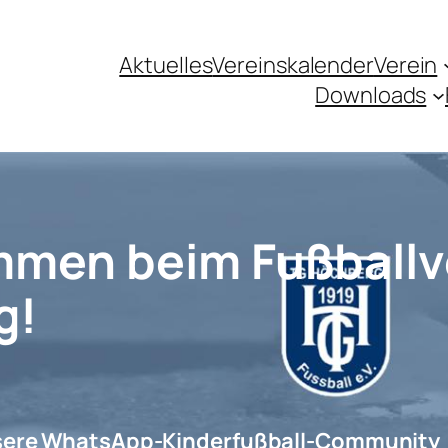
Aktuelles
Vereinskalender
Verein
Downloads
mmen beim Fußballv
g!
sere WhatsApp-Kinderfußball-Community