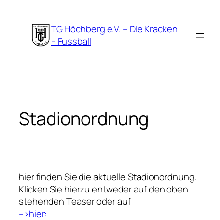
Zum
Inhalt
TG Höchberg e.V. – Die Kracken
springen
– Fussball
Stadionordnung
hier finden Sie die aktuelle Stadionordnung.
Klicken Sie hierzu entweder auf den oben
stehenden Teaser oder auf
–>hier: