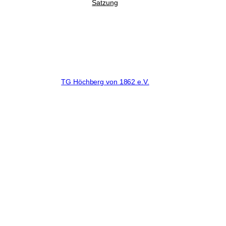
Satzung
© 1919 - 2026 TG Höchberg von 1862 Fußball e.V. - Ein
Tochterverein der
TG Höchberg von 1862 e.V.