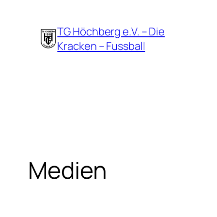
Zum
Inhalt
TG Höchberg e.V. – Die
springen
Kracken – Fussball
Medien