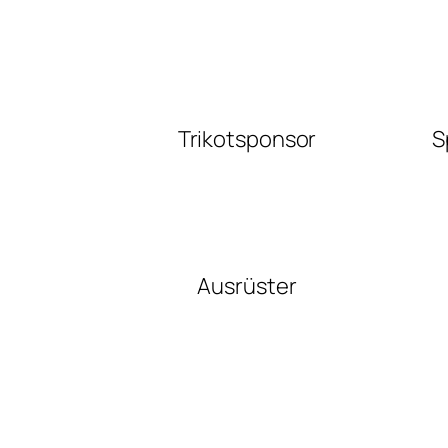
Trikotsponsor
S
Ausrüster