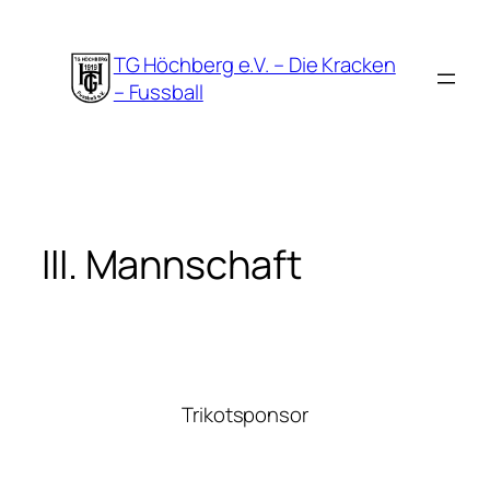
Zum
Inhalt
TG Höchberg e.V. – Die Kracken
springen
– Fussball
III. Mannschaft
Trikotsponsor