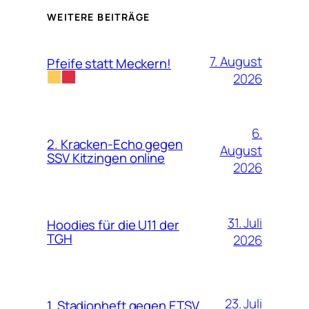
WEITERE BEITRÄGE
7. August
Pfeife statt Meckern!
2026
6.
2. Kracken-Echo gegen
August
SSV Kitzingen online
2026
31. Juli
Hoodies für die U11 der
TGH
2026
23. Juli
1. Stadionheft gegen ETSV