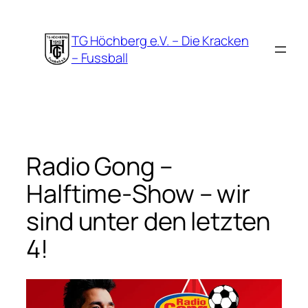
Zum
Inhalt
TG Höchberg e.V. – Die Kracken
springen
– Fussball
Radio Gong –
Halftime-Show – wir
sind unter den letzten
4!