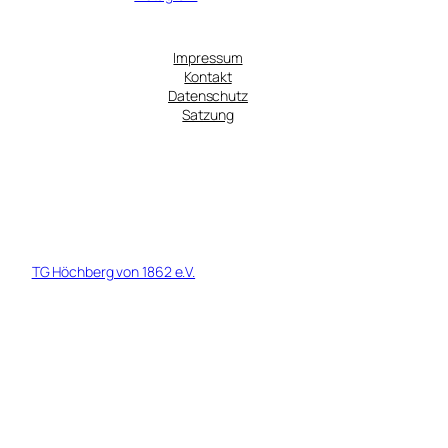
Impressum
Kontakt
Datenschutz
Satzung
© 1919 - 2026 TG Höchberg von 1862 Fußball e.V. - Ein Tochterverein
der
TG Höchberg von 1862 e.V.