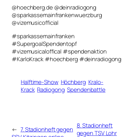
@hoechberg.de @deinradiogong
@sparkassemainfrankenwuerzburg
@vizemusicofficial
#sparkassemainfranken
#SupergoalSpendentopf
#vizemusicaloffical #spendenaktion
#KarloKrack #hoechberg #deinradiogong
Halftime-Show
Höchberg
Kralo-
Krack
Radiogong
Spendenbattle
8. Stadionheft
←
7. Stadionheft gegen
gegen TSV Lohr
SSV Kitzingen online