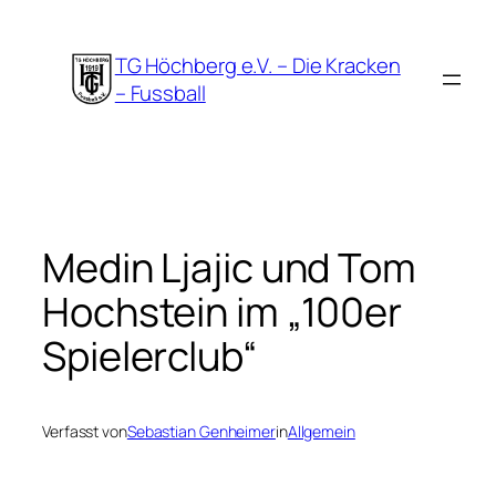
Zum
Inhalt
TG Höchberg e.V. – Die Kracken
springen
– Fussball
Medin Ljajic und Tom
Hochstein im „100er
Spielerclub“
Verfasst von
Sebastian Genheimer
in
Allgemein