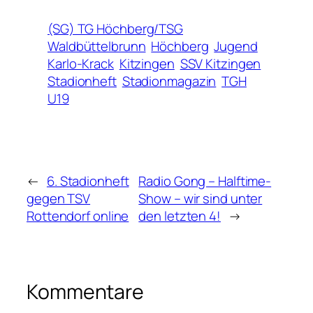
(SG) TG Höchberg/TSG
Waldbüttelbrunn
Höchberg
Jugend
Karlo-Krack
Kitzingen
SSV Kitzingen
Stadionheft
Stadionmagazin
TGH
U19
←
6. Stadionheft
Radio Gong – Halftime-
gegen TSV
Show – wir sind unter
Rottendorf online
den letzten 4!
→
Kommentare