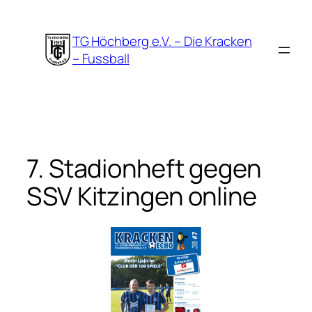
Zum
Inhalt
TG Höchberg e.V. – Die Kracken
springen
– Fussball
7. Stadionheft gegen
SSV Kitzingen online