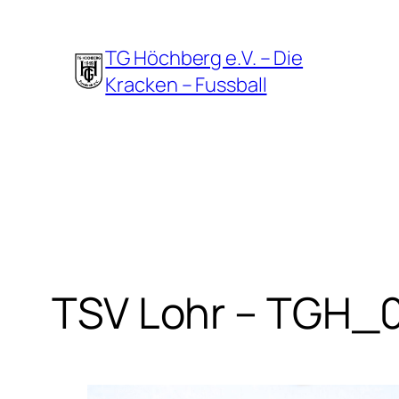
Zum
Inhalt
TG Höchberg e.V. – Die
springen
Kracken – Fussball
TSV Lohr – TGH_