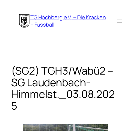
Zum
Inhalt
TG Höchberg e.V. – Die Kracken
springen
– Fussball
(SG2) TGH3/Wabü2 –
SG Laudenbach-
Himmelst._03.08.202
5