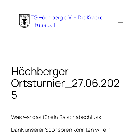
Zum
Inhalt
TG Höchberg e.V. – Die Kracken
springen
– Fussball
Höchberger
Ortsturnier_27.06.202
5
Was war das für ein Saisonabschluss
Dank unserer Sponsoren konnten wir ein