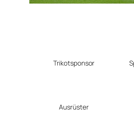
Trikotsponsor
S
Ausrüster