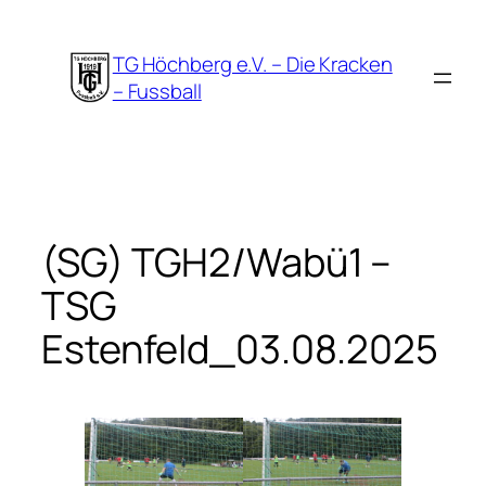
Zum
Inhalt
TG Höchberg e.V. – Die Kracken
springen
– Fussball
(SG) TGH2/Wabü1 –
TSG
Estenfeld_03.08.2025