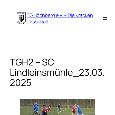
Zum
Inhalt
TG Höchberg e.V. – Die Kracken
springen
– Fussball
TGH2 – SC
Lindleinsmühle_23.03.
2025