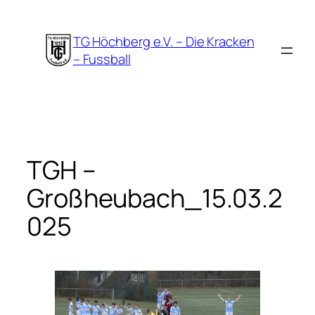
Zum
Inhalt
TG Höchberg e.V. – Die Kracken
springen
– Fussball
TGH –
Großheubach_15.03.2
025