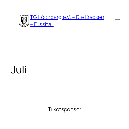
Zum
Inhalt
TG Höchberg e.V. – Die Kracken
springen
– Fussball
Juli
Trikotsponsor