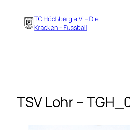
Zum
Inhalt
TG Höchberg e.V. – Die
springen
Kracken – Fussball
TSV Lohr – TGH_