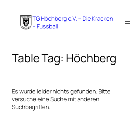
Zum
Inhalt
TG Höchberg e.V. – Die Kracken
springen
– Fussball
Table Tag:
Höchberg
Es wurde leider nichts gefunden. Bitte
versuche eine Suche mit anderen
Suchbegriffen.