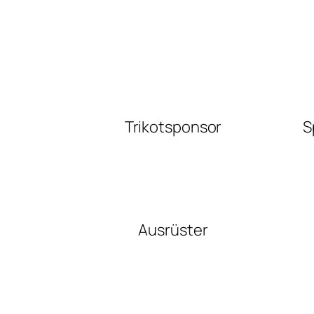
Trikotsponsor
S
Ausrüster