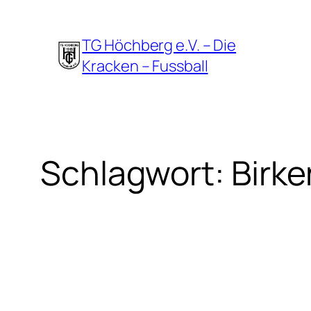
Zum
Inhalt
TG Höchberg e.V. – Die
springen
Kracken – Fussball
Schlagwort:
Birke