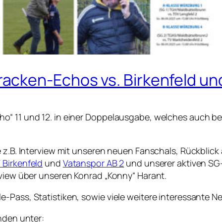
cken-Echos vs. Birkenfeld un
ho“ 11 und 12. in einer Doppelausgabe, welches auch b
ie z.B. Interview mit unseren neuen Fanschals, Rückbli
 Birkenfeld
und
Vatanspor AB 2
und unserer aktiven SG
rview über unseren Konrad „Konny“ Harant.
-Pass, Statistiken, sowie viele weitere interessante N
nden unter: