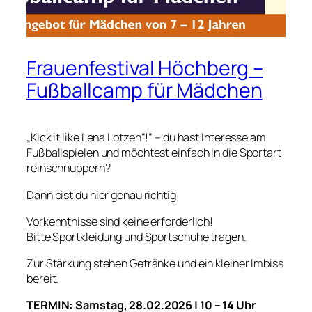
Frauenfestival Höchberg –
Fußballcamp für Mädchen
„Kick it like Lena Lotzen“!“ – du hast Interesse am
Fußballspielen und möchtest einfach in die Sportart
reinschnuppern?
Dann bist du hier genau richtig!
Vorkenntnisse sind keine erforderlich!
Bitte Sportkleidung und Sportschuhe tragen.
Zur Stärkung stehen Getränke und ein kleiner Imbiss
bereit.
TERMIN: Samstag, 28.02.2026 | 10 – 14 Uhr