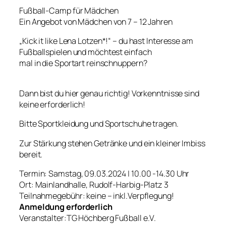
Fußball-Camp für Mädchen
Ein Angebot von Mädchen von 7 – 12 Jahren
„Kick it like Lena Lotzen*!“ – du hast Interesse am
Fußballspielen und möchtest einfach
mal in die Sportart reinschnuppern?
Dann bist du hier genau richtig! Vorkenntnisse sind
keine erforderlich!
Bitte Sportkleidung und Sportschuhe tragen.
Zur Stärkung stehen Getränke und ein kleiner Imbiss
bereit.
Termin: Samstag, 09.03.2024 | 10.00 -14.30 Uhr
Ort: Mainlandhalle, Rudolf-Harbig-Platz 3
Teilnahmegebühr: keine – inkl.Verpflegung!
Anmeldung erforderlich
Veranstalter:TG Höchberg Fußball e.V.