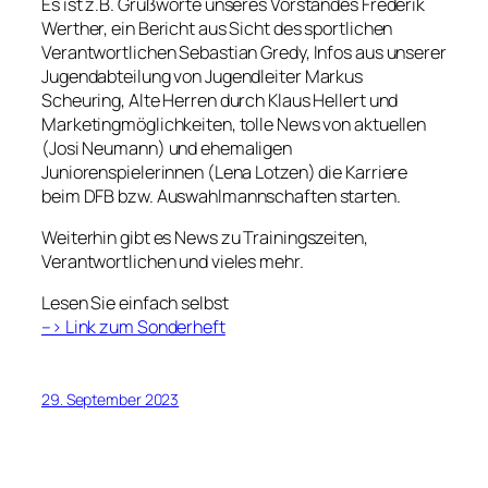
Es ist z.B. Grußworte unseres Vorstandes Frederik
Werther, ein Bericht aus Sicht des sportlichen
Verantwortlichen Sebastian Gredy, Infos aus unserer
Jugendabteilung von Jugendleiter Markus
Scheuring, Alte Herren durch Klaus Hellert und
Marketingmöglichkeiten, tolle News von aktuellen
(Josi Neumann) und ehemaligen
Juniorenspielerinnen (Lena Lotzen) die Karriere
beim DFB bzw. Auswahlmannschaften starten.
Weiterhin gibt es News zu Trainingszeiten,
Verantwortlichen und vieles mehr.
Lesen Sie einfach selbst
–> Link zum Sonderheft
29. September 2023