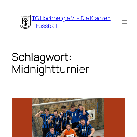
Zum
Inhalt
TG Höchberg e.V. – Die Kracken
springen
– Fussball
Schlagwort:
Midnightturnier