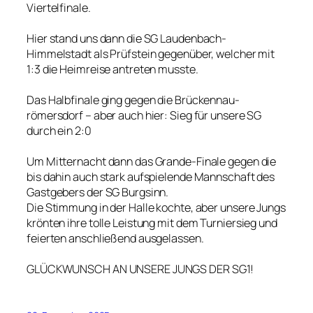
Viertelfinale.
Hier stand uns dann die SG Laudenbach-
Himmelstadt als Prüfstein gegenüber, welcher mit
1:3 die Heimreise antreten musste.
Das Halbfinale ging gegen die Brückennau-
römersdorf – aber auch hier: Sieg für unsere SG
durch ein 2:0
Um Mitternacht dann das Grande-Finale gegen die
bis dahin auch stark aufspielende Mannschaft des
Gastgebers der SG Burgsinn.
Die Stimmung in der Halle kochte, aber unsere Jungs
krönten ihre tolle Leistung mit dem Turniersieg und
feierten anschließend ausgelassen.
GLÜCKWUNSCH AN UNSERE JUNGS DER SG1!