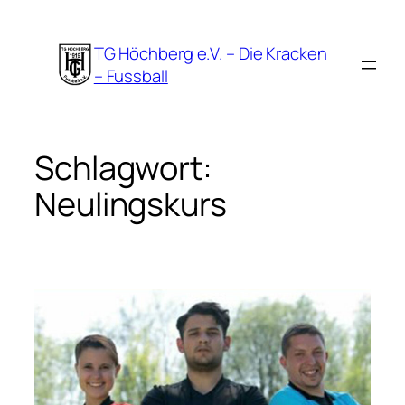
Zum
Inhalt
TG Höchberg e.V. – Die Kracken
springen
– Fussball
Schlagwort:
Neulingskurs