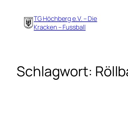
Zum
Inhalt
TG Höchberg e.V. – Die
springen
Kracken – Fussball
Schlagwort:
Röll