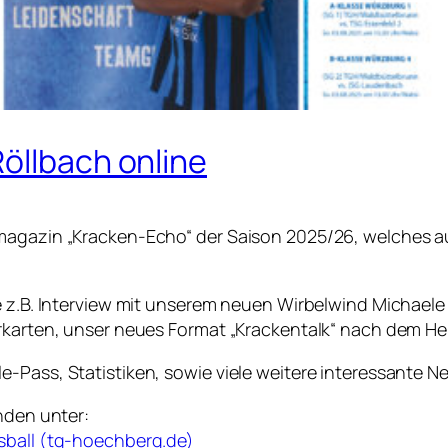
öllbach online
nmagazin „Kracken-Echo“ der Saison 2025/26, welches 
e z.B. Interview mit unserem neuen Wirbelwind Michaele
rkarten, unser neues Format „Krackentalk“ nach dem Hei
-Pass, Statistiken, sowie viele weitere interessante N
nden unter:
sball (tg-hoechberg.de)