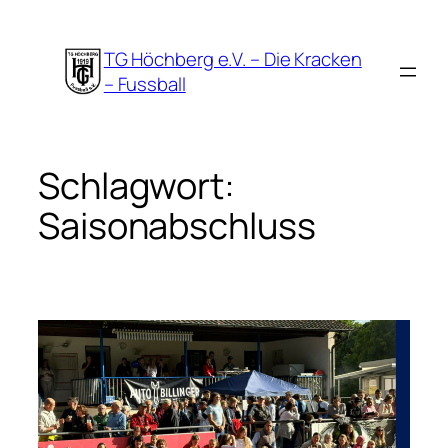
Zum
Inhalt
TG Höchberg e.V. – Die Kracken
springen
– Fussball
Schlagwort:
Saisonabschluss