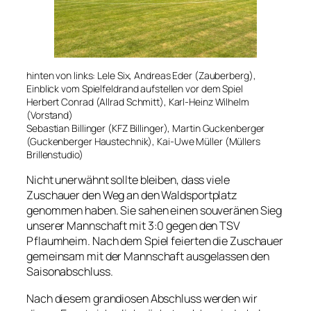
hinten von links: Lele Six, Andreas Eder (Zauberberg),
Einblick vom Spielfeldrand aufstellen vor dem Spiel
Herbert Conrad (Allrad Schmitt), Karl-Heinz Wilhelm
(Vorstand)
Sebastian Billinger (KFZ Billinger), Martin Guckenberger
(Guckenberger Haustechnik), Kai-Uwe Müller (Müllers
Brillenstudio)
Nicht unerwähnt sollte bleiben, dass viele
Zuschauer den Weg an den Waldsportplatz
genommen haben. Sie sahen einen souveränen Sieg
unserer Mannschaft mit 3:0 gegen den TSV
Pflaumheim. Nach dem Spiel feierten die Zuschauer
gemeinsam mit der Mannschaft ausgelassen den
Saisonabschluss.
Nach diesem grandiosen Abschluss werden wir