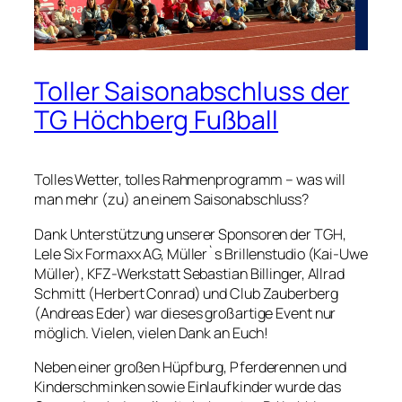
Toller Saisonabschluss der
TG Höchberg Fußball
Tolles Wetter, tolles Rahmenprogramm – was will
man mehr (zu) an einem Saisonabschluss?
Dank Unterstützung unserer Sponsoren der TGH,
Lele Six Formaxx AG, Müller`s Brillenstudio (Kai-Uwe
Müller), KFZ-Werkstatt Sebastian Billinger, Allrad
Schmitt (Herbert Conrad) und Club Zauberberg
(Andreas Eder) war dieses großartige Event nur
möglich. Vielen, vielen Dank an Euch!
Neben einer großen Hüpfburg, Pferderennen und
Kinderschminken sowie Einlaufkinder wurde das