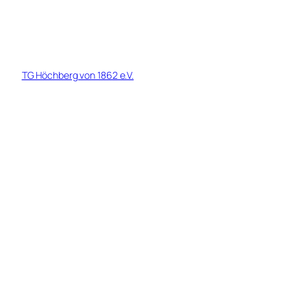
© 1919 - 2026 TG Höchberg von 1862 Fußball e.V. - Ein Tochterverein
der
TG Höchberg von 1862 e.V.