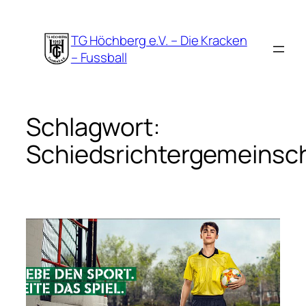
Zum
Inhalt
TG Höchberg e.V. – Die Kracken
springen
– Fussball
Schlagwort:
Schiedsrichtergemeinsc