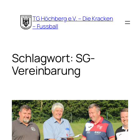
Zum
Inhalt
TG Höchberg e.V. – Die Kracken
springen
– Fussball
Schlagwort:
SG-
Vereinbarung