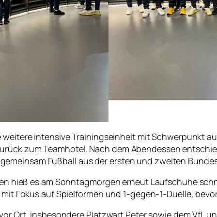
e weitere intensive Trainingseinheit mit Schwerpunkt 
zurück zum Teamhotel. Nach dem Abendessen entschied
emeinsam Fußball aus der ersten und zweiten Bundesli
eiten hieß es am Sonntagmorgen erneut Laufschuhe schnü
it mit Fokus auf Spielformen und 1-gegen-1-Duelle, be
 vor Ort, insbesondere Platzwart Peter sowie dem VfL u