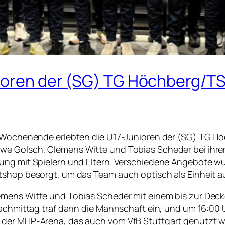
nioren der (SG) TG Höchberg/T
es Wochenende erlebten die U17-Junioren der (SG) TG 
e Golsch, Clemens Witte und Tobias Scheder bei ihrem 
mung mit Spielern und Eltern. Verschiedene Angebote w
tshop besorgt, um das Team auch optisch als Einheit au
lemens Witte und Tobias Scheder mit einem bis zur De
Nachmittag traf dann die Mannschaft ein, und um 16:00 
der MHP-Arena, das auch vom VfB Stuttgart genutzt wird