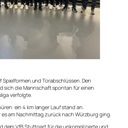
auf Spielformen und Torabschlüssen. Den
 sich die Mannschaft spontan für einen
ga verfolgte.
ren: ein 4 km langer Lauf stand an.
vor es am Nachmittag zurück nach Würzburg ging.
nd dem VfB Stuttgart für die unkomplizierte und