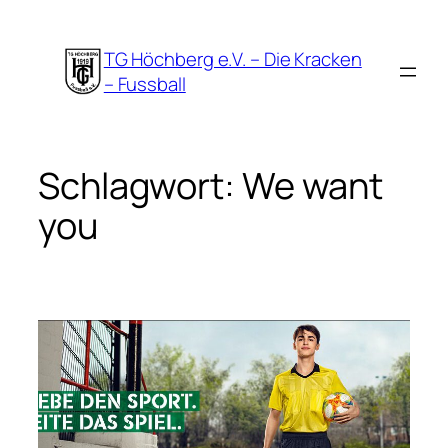
Zum
Inhalt
TG Höchberg e.V. – Die Kracken
springen
– Fussball
Schlagwort:
We want
you