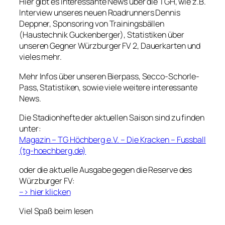
Hier gibt es interessante News über die TGH, wie z.B.
Interview unseres neuen Roadrunners Dennis
Deppner, Sponsoring von Trainingsbällen
(Haustechnik Guckenberger), Statistiken über
unseren Gegner Würzburger FV 2, Dauerkarten und
vieles mehr.
Mehr Infos über unseren Bierpass, Secco-Schorle-
Pass, Statistiken, sowie viele weitere interessante
News.
Die Stadionhefte der aktuellen Saison sind zu finden
unter:
Magazin – TG Höchberg e.V. – Die Kracken – Fussball
(tg-hoechberg.de)
oder die aktuelle Ausgabe gegen die Reserve des
Würzburger FV:
–>
hier klicken
Viel Spaß beim lesen