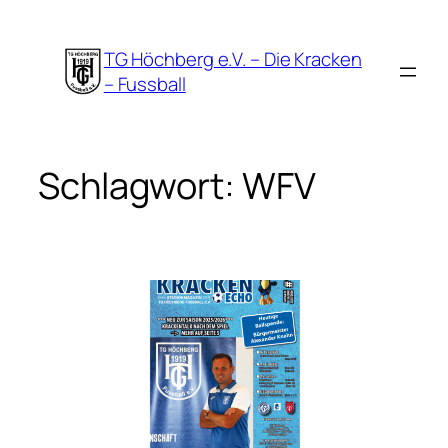
Zum
Inhalt
TG Höchberg e.V. – Die Kracken
springen
– Fussball
Schlagwort:
WFV