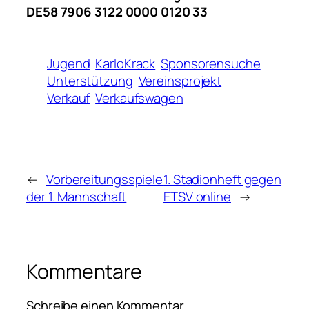
DE58 7906 3122 0000 0120 33
Jugend
KarloKrack
Sponsorensuche
Unterstützung
Vereinsprojekt
Verkauf
Verkaufswagen
←
Vorbereitungsspiele
1. Stadionheft gegen
der 1. Mannschaft
ETSV online
→
Kommentare
Schreibe einen Kommentar