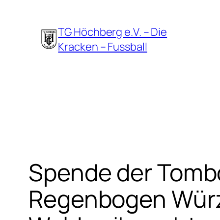
Zum
Inhalt
TG Höchberg e.V. – Die
springen
Kracken – Fussball
Spende der Tombol
Regenbogen Würz