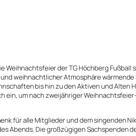
die Weihnachtsfeier der TG Höchberg Fußball 
l und weihnachtlicher Atmosphäre wärmende 
schaften bis hin zu den Aktiven und Alten He
ch ein, um nach zweijähriger Weihnachtsfeie
k für alle Mitglieder und dem singenden Ni
 des Abends. Die großzügigen Sachspenden 