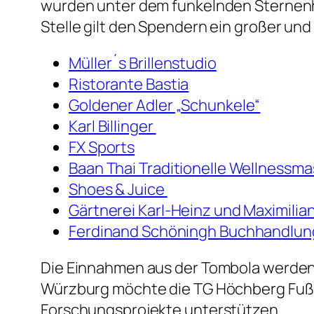
wurden unter dem funkelnden Sternenhum
Stelle gilt den Spendern ein großer und
Müller´s Brillenstudio
Ristorante Bastia
Goldener Adler „Schunkele“
Karl Billinger
FX Sports
Baan Thai Traditionelle Wellnessm
Shoes & Juice
Gärtnerei Karl-Heinz und Maximili
Ferdinand Schöningh Buchhandlun
Die Einnahmen aus der Tombola werden
Würzburg möchte die TG Höchberg Fußb
Forschungsprojekte unterstützen.