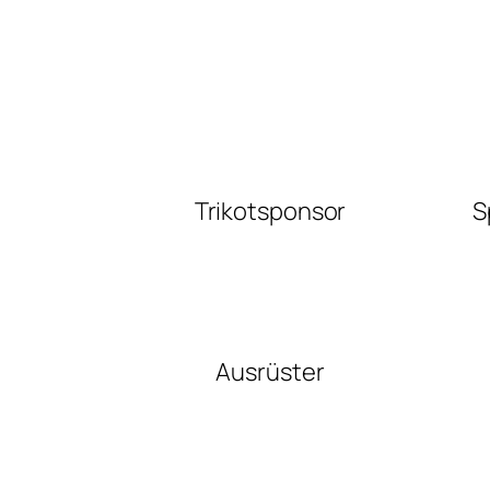
Trikotsponsor
S
Ausrüster