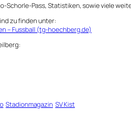
o-Schorle-Pass, Statistiken, sowie viele weit
ind zu finden unter:
en – Fussball (tg-hoechberg.de)
ilberg:
o
Stadionmagazin
SV Kist