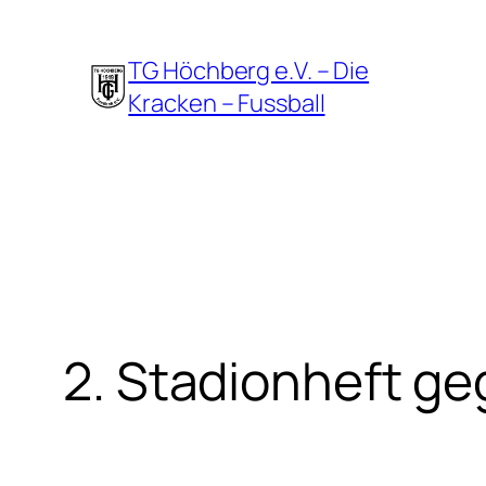
Zum
Inhalt
TG Höchberg e.V. – Die
springen
Kracken – Fussball
2. Stadionheft ge