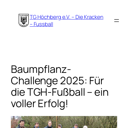
Zum
Inhalt
TG Höchberg e.V. – Die Kracken
springen
– Fussball
Baumpflanz-
Challenge 2025: Für
die TGH-Fußball – ein
voller Erfolg!