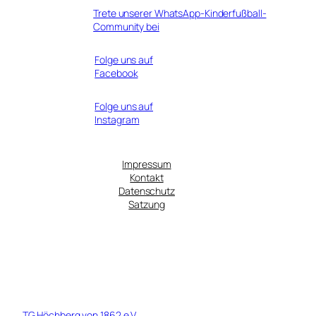
Trete unserer WhatsApp-Kinderfußball-
Community bei
Folge uns auf
Facebook
Folge uns auf
Instagram
Impressum
Kontakt
Datenschutz
Satzung
© 1919 - 2026 TG Höchberg von 1862 Fußball e.V. - Ein Tochterverein
der
TG Höchberg von 1862 e.V.