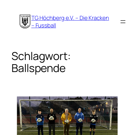
Zum
Inhalt
TG Höchberg e.V. – Die Kracken
springen
– Fussball
Schlagwort:
Ballspende