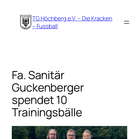
Zum
Inhalt
TG Höchberg e.V. – Die Kracken
springen
– Fussball
Fa. Sanitär
Guckenberger
spendet 10
Trainingsbälle