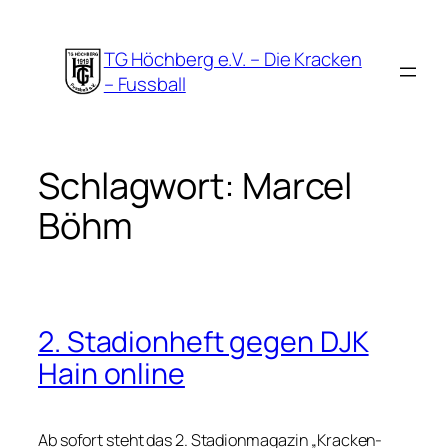
Zum
Inhalt
TG Höchberg e.V. – Die Kracken
springen
– Fussball
Schlagwort:
Marcel
Böhm
2. Stadionheft gegen DJK
Hain online
Ab sofort steht das 2. Stadionmagazin „Kracken-