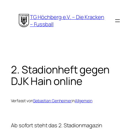
Zum
Inhalt
TG Höchberg e.V. – Die Kracken
springen
– Fussball
2. Stadionheft gegen
DJK Hain online
Verfasst von
Sebastian Genheimer
in
Allgemein
Ab sofort steht das 2. Stadionmagazin