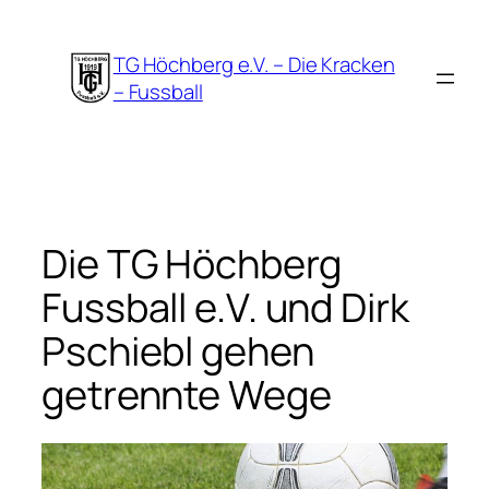
Zum
Inhalt
TG Höchberg e.V. – Die Kracken
springen
– Fussball
Die TG Höchberg
Fussball e.V. und Dirk
Pschiebl gehen
getrennte Wege