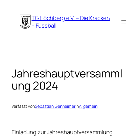
Zum
Inhalt
TG Höchberg e.V. – Die Kracken
springen
– Fussball
Jahreshauptversamml
ung 2024
Verfasst von
Sebastian Genheimer
in
Allgemein
Einladung zur Jahreshauptversammlung