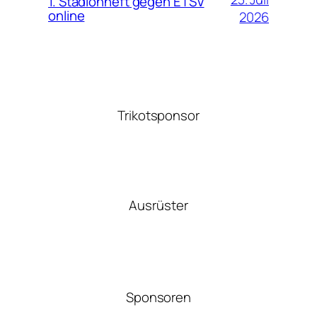
1. Stadionheft gegen ETSV
online
2026
Trikotsponsor
Ausrüster
Sponsoren