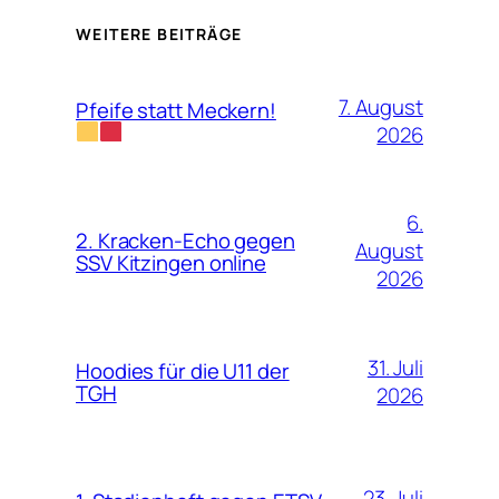
WEITERE BEITRÄGE
7. August
Pfeife statt Meckern!
2026
6.
2. Kracken-Echo gegen
August
SSV Kitzingen online
2026
31. Juli
Hoodies für die U11 der
TGH
2026
23. Juli