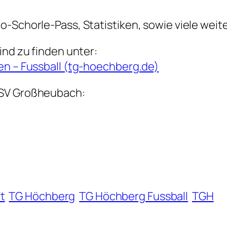
o-Schorle-Pass, Statistiken, sowie viele weit
ind zu finden unter:
en – Fussball (tg-hoechberg.de)
TSV Großheubach:
t
TG Höchberg
TG Höchberg Fussball
TGH