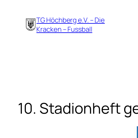
Zum
Inhalt
TG Höchberg e.V. – Die
springen
Kracken – Fussball
10. Stadionheft 