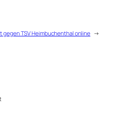
ft gegen TSV Heimbuchenthal online
→
t