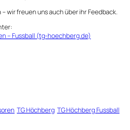
 – wir freuen uns auch über ihr Feedback.
nter:
en – Fussball (tg-hoechberg.de)
soren
TG Höchberg
TG Höchberg Fussball