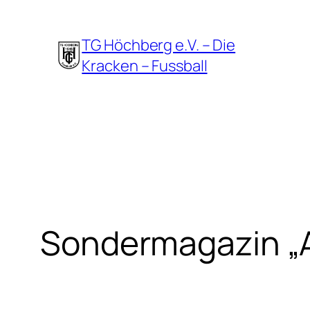
Zum
Inhalt
TG Höchberg e.V. – Die
springen
Kracken – Fussball
Sondermagazin „An