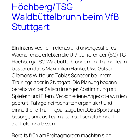
Höchberg/TSG
Waldbüttelbrunn beim VfB
Stuttgart
Ein intensives, lehrreiches und unvergessliches
Wochenende erlebten die U17-Junioren der (SG) TG
Höchberg/TSG Waldbüttelbrunn um ihr Trainerteam
bestehend aus Maximilian Hanke, Uwe Golsch,
Clemens Witte und Tobias Scheder bei ihrem
Trainingslager in Stuttgart. Die Planung begann
bereits vor der Saison in enger Abstimmung mit
Spielern und Eltern. Verschiedene Angebote wurden
geprüft, Fahrgemeinschaften organisiert und
einheitliche Trainingsanzüge bei JOEs Sportshop
besorgt, um das Team auch optisch als Einheit
auftreten zu lassen.
Bereits früh am Freitagmorgen machten sich