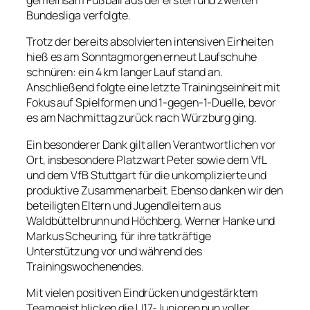
gemeinsam Fußball aus der ersten und zweiten
Bundesliga verfolgte.
Trotz der bereits absolvierten intensiven Einheiten
hieß es am Sonntagmorgen erneut Laufschuhe
schnüren: ein 4 km langer Lauf stand an.
Anschließend folgte eine letzte Trainingseinheit mit
Fokus auf Spielformen und 1-gegen-1-Duelle, bevor
es am Nachmittag zurück nach Würzburg ging.
Ein besonderer Dank gilt allen Verantwortlichen vor
Ort, insbesondere Platzwart Peter sowie dem VfL
und dem VfB Stuttgart für die unkomplizierte und
produktive Zusammenarbeit. Ebenso danken wir den
beteiligten Eltern und Jugendleitern aus
Waldbüttelbrunn und Höchberg, Werner Hanke und
Markus Scheuring, für ihre tatkräftige
Unterstützung vor und während des
Trainingswochenendes.
Mit vielen positiven Eindrücken und gestärktem
Teamgeist blicken die U17-Junioren nun voller