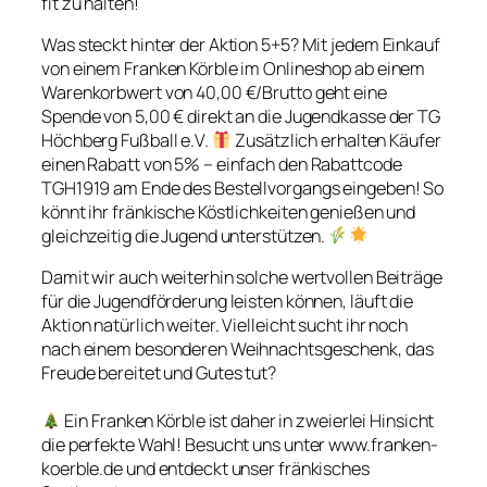
fit zu halten!
Was steckt hinter der Aktion 5+5? Mit jedem Einkauf
von einem Franken Körble im Onlineshop ab einem
Warenkorbwert von 40,00 €/Brutto geht eine
Spende von 5,00 € direkt an die Jugendkasse der TG
Höchberg Fußball e.V.
Zusätzlich erhalten Käufer
einen Rabatt von 5% – einfach den Rabattcode
TGH1919 am Ende des Bestellvorgangs eingeben! So
könnt ihr fränkische Köstlichkeiten genießen und
gleichzeitig die Jugend unterstützen.
Damit wir auch weiterhin solche wertvollen Beiträge
für die Jugendförderung leisten können, läuft die
Aktion natürlich weiter. Vielleicht sucht ihr noch
nach einem besonderen Weihnachtsgeschenk, das
Freude bereitet und Gutes tut?
Ein Franken Körble ist daher in zweierlei Hinsicht
die perfekte Wahl! Besucht uns unter www.franken-
koerble.de und entdeckt unser fränkisches