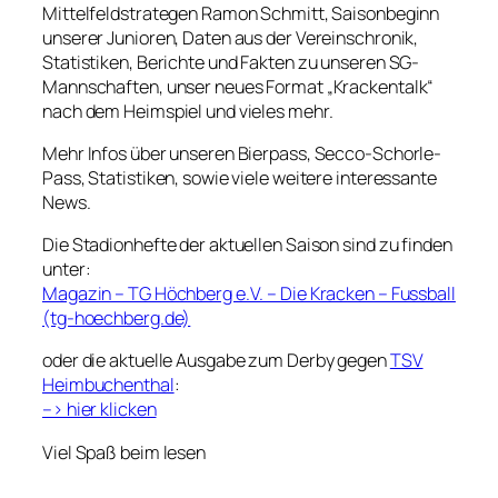
Mittelfeldstrategen Ramon Schmitt, Saisonbeginn
unserer Junioren, Daten aus der Vereinschronik,
Statistiken, Berichte und Fakten zu unseren SG-
Mannschaften, unser neues Format „Krackentalk“
nach dem Heimspiel und vieles mehr.
Mehr Infos über unseren Bierpass, Secco-Schorle-
Pass, Statistiken, sowie viele weitere interessante
News.
Die Stadionhefte der aktuellen Saison sind zu finden
unter:
Magazin – TG Höchberg e.V. – Die Kracken – Fussball
(tg-hoechberg.de)
oder die aktuelle Ausgabe zum Derby gegen
TSV
Heimbuchenthal
:
–> hier klicken
Viel Spaß beim lesen