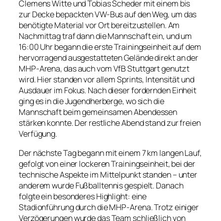
Clemens Witte und Tobias Scheder mit einem bis
zur Decke bepackten VW-Bus auf den Weg, um das
benötigte Material vor Ort bereitzustellen. Am
Nachmittag traf dann die Mannschaft ein, und um
16:00 Uhr begann die erste Trainingseinheit auf dem
hervorragend ausgestatteten Gelände direkt an der
MHP-Arena, das auch vom VfB Stuttgart genutzt
wird. Hier standen vor allem Sprints, Intensität und
Ausdauer im Fokus. Nach dieser fordernden Einheit
ging es in die Jugendherberge, wo sich die
Mannschaft beim gemeinsamen Abendessen
stärken konnte. Der restliche Abend stand zur freien
Verfügung.
Der nächste Tag begann mit einem 7 km langen Lauf,
gefolgt von einer lockeren Trainingseinheit, bei der
technische Aspekte im Mittelpunkt standen – unter
anderem wurde Fußballtennis gespielt. Danach
folgte ein besonderes Highlight: eine
Stadionführung durch die MHP-Arena. Trotz einiger
Verzögerungen wurde das Team schließlich von