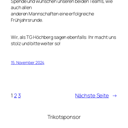
Spende und wünschen unseren beiden Teams, wie
auch allen
anderen Mannschaften eine erfolgreiche
Frühjahrsrunde.
Wir, als TG Höchberg sagen ebenfalls: Ihr macht uns
stolz und bitte weiter so!
15. November 2024
1
2
3
Nächste Seite
→
Trikotsponsor